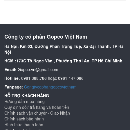
Công ty cổ phần Gopco Việt Nam
Hà Nội: Km 03, Đường Phan Trọng Tuệ, Xã Đại Thanh, TP Hà
Nội
HCM :173C Tô Ngọc Vân , Phường Thới An, TP Hồ Chí Minh
Email:
Gopco.vn@gmail.com
Hotline:
0981.388.786 hoặc 0961 447 086
Fanpage
:
Congtycophangopcovietnam
HỖ TRỢ KHÁCH HÀNG
Hướng dẫn mua hàng
Quy định đổi/ trả hàng và hoàn tiền
Chính sách vận chuyển- Giao Nhận
Chính sách bảo hành
Hình thức thanh toán