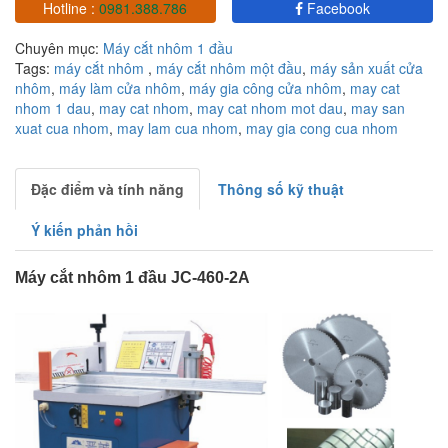
Hotline :
0981.388.786
Facebook
Chuyên mục:
Máy cắt nhôm 1 đầu
Tags:
máy cắt nhôm
,
máy cắt nhôm một đầu
,
máy sản xuất cửa
nhôm
,
máy làm cửa nhôm
,
máy gia công cửa nhôm
,
may cat
nhom 1 dau
,
may cat nhom
,
may cat nhom mot dau
,
may san
xuat cua nhom
,
may lam cua nhom
,
may gia cong cua nhom
Đặc điểm và tính năng
Thông số kỹ thuật
Ý kiến phản hồi
Máy cắt nhôm 1 đầu JC-460-2A