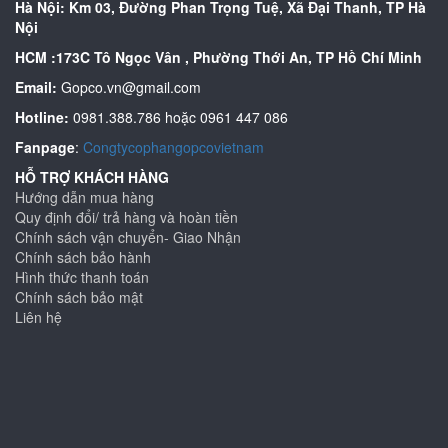
Hà Nội: Km 03, Đường Phan Trọng Tuệ, Xã Đại Thanh, TP Hà
Máy cắt góc 45 độ
Nội
HCM :173C Tô Ngọc Vân , Phường Thới An, TP Hồ Chí Minh
Máy uốn vòm
Email:
Gopco.vn@gmail.com
Linh kiện thay thế, Phụ trợ
Hotline:
0981.388.786 hoặc 0961 447 086
Fanpage
:
Congtycophangopcovietnam
HỖ TRỢ KHÁCH HÀNG
Hướng dẫn mua hàng
Quy định đổi/ trả hàng và hoàn tiền
Chính sách vận chuyển- Giao Nhận
Chính sách bảo hành
Hình thức thanh toán
Chính sách bảo mật
Liên hệ