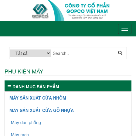
PHỤ KIỆN MÁY
DANH MỤC SẢN PHẨM
MÁY SẢN XUẤT CỬA NHÔM
Lưỡi cắt Nhôm
MÁY SẢN XUẤT CỬA GỖ NHỰA
Máy nén khí
Máy dán phẳng
Máy gia công nhôm cầu cách nhiệt
Máy rạch