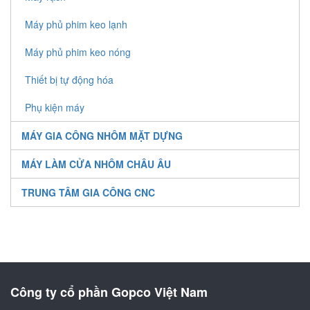
MÁY GIA CÔNG NHÔM TẤM
Máy phủ phim keo lạnh
GIA CÔNG TRUNG TÂM
Máy phủ phim keo nóng
Máy cắt nhôm 2 đầu
Thiết bị tự động hóa
Máy hàn
Phụ kiện máy
Mũi Khoan Nhôm
MÁY GIA CÔNG NHÔM MẶT DỰNG
Máy cắt nhôm 1 đầu
MÁY LÀM CỬA NHÔM CHÂU ÂU
Máy cắt ke
Máy sản xuất cửa nhôm Thổ Nhĩ Kỳ
TRUNG TÂM GIA CÔNG CNC
Máy ép góc
MÁY LÀM CỬA NHÔM TEKNA - ITALIA
Máy cắt nhôm 2 đầu Thổ nhĩ kỳ
Trung Tâm Gia Công CNC ITALYA
Máy phay đầu đố
Máy làm cửa nhôm hãng ELUMATEC - Germany
Trung Tâm Gia Công CNC CHINA
Máy phay lỗ khóa
Máy làm cửa nhôm hãng OMC - Italy
Công ty cổ phần Gopco Việt Nam
Máy đột dập cửa nhôm