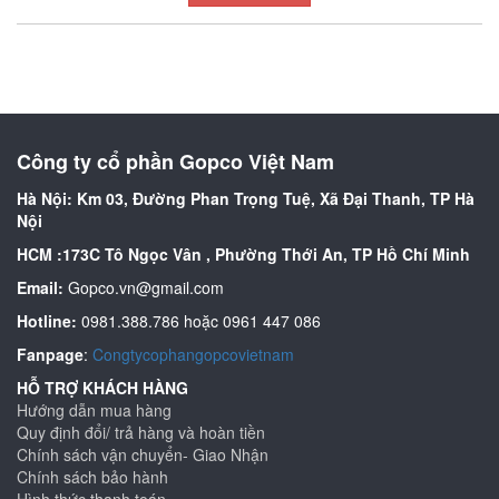
Công ty cổ phần Gopco Việt Nam
Hà Nội: Km 03, Đường Phan Trọng Tuệ, Xã Đại Thanh, TP Hà
Nội
HCM :173C Tô Ngọc Vân , Phường Thới An, TP Hồ Chí Minh
Email:
Gopco.vn@gmail.com
Hotline:
0981.388.786 hoặc 0961 447 086
Fanpage
:
Congtycophangopcovietnam
HỖ TRỢ KHÁCH HÀNG
Hướng dẫn mua hàng
Quy định đổi/ trả hàng và hoàn tiền
Chính sách vận chuyển- Giao Nhận
Chính sách bảo hành
Hình thức thanh toán